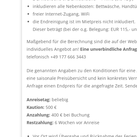
inkludieren alle Nebenkosten: Bettwäsche, Handtü
freier Internet-Zugang, WiFi
die Endreinigung ist im Mietpreis nicht inkludiert.
Dieser beträgt (bei der o.g. Belegung: EUR 115,- un
Maßgebend für die Berechnung sind die auf der Web
individuelles Angebot an!
Eine unverbindliche Anfra
telefonisch +49 177 666 3443
Die genannten Angaben zu den Konditionen für eine A
eine saisonale Preisübersicht und kein konkretes Ve
Anfrage einen Endpreis für die angefragte Zeit. Send
Anreisetag:
beliebig
Kaution:
500 €
Anzahlung:
400 € bei Buchung
Restzahlung:
6 Wochen vor Anreise
Vor Ort wird Übergabe und Rücknahme des Ferie