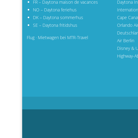
FR – Daytona maison de vacances
Daytona Int
NO – Daytona feriehus
Internatio
DK – Daytona sommerhus
Cape Cana
SE – Daytona fritidshus
Orlando Ai
Deutschla
Flug · Mietwagen bei MTR-Travel
Air Berlin
Disney & U
Highway-Ab