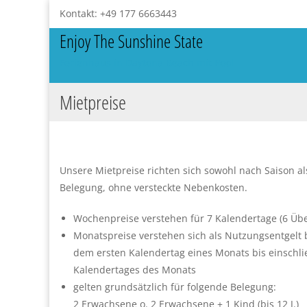
Kontakt: +49 177 6663443
Enjoy The Sunshine State
Ferienhaus in Daytona Beach mit Pool
Mietpreise
Unsere Mietpreise richten sich sowohl nach Saison a
Belegung, ohne versteckte Nebenkosten.
Wochenpreise verstehen für 7 Kalendertage (6 Üb
Monatspreise verstehen sich als Nutzungsentgelt
dem ersten Kalendertag eines Monats bis einschlie
Kalendertages des Monats
gelten grundsätzlich für folgende Belegung:
2 Erwachsene o. 2 Erwachsene + 1 Kind (bis 12 J.)