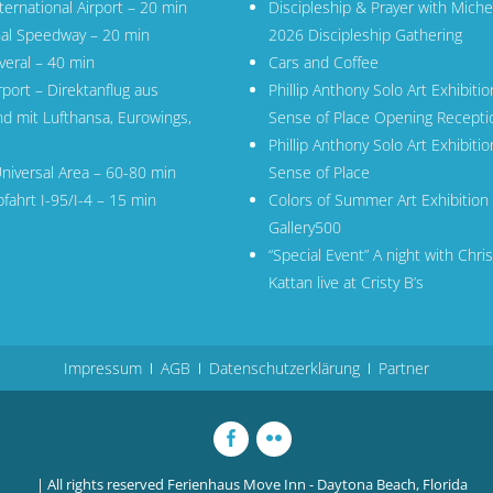
ernational Airport
– 20 min
Discipleship & Prayer with Miche
nal Speedway – 20 min
2026 Discipleship Gathering
veral
– 40 min
Cars and Coffee
rport
– Direktanflug aus
Phillip Anthony Solo Art Exhibitio
nd mit
Lufthansa
,
Eurowings
,
Sense of Place Opening Recepti
Phillip Anthony Solo Art Exhibitio
niversal Area – 60-80 min
Sense of Place
fahrt I-95/I-4 – 15 min
Colors of Summer Art Exhibition 
Gallery500
“Special Event” A night with Chris
Kattan live at Cristy B’s
Impressum
AGB
Datenschutzerklärung
Partner
| All rights reserved
Ferienhaus Move Inn - Daytona Beach, Florida