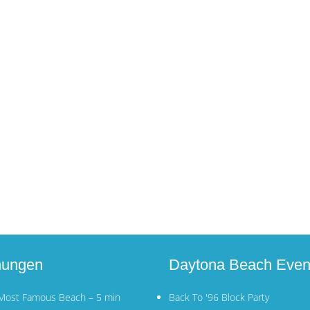
nungen
Daytona Beach Even
 Most Famous Beach – 5 min
Back To '96 Block Party