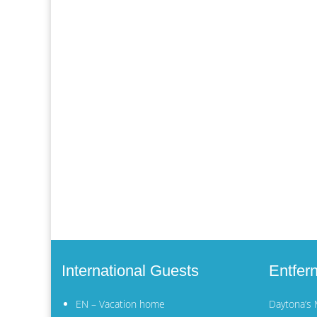
International Guests
Entfer
EN – Vacation home
Daytona’s