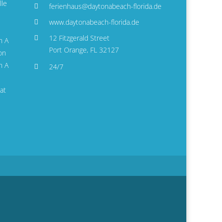
lle
ferienhaus@daytonabeach-florida.de
www.daytonabeach-florida.de
12 Fitzgerald Street
n A
Port Orange, FL 32127
on
n A
24/7
at