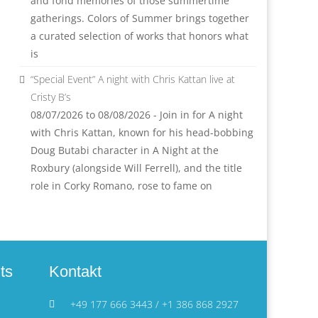
and fond memories of those summertime
gatherings. Colors of Summer brings together
a curated selection of works that honors what
is
“Special Event” A night with Chris Kattan live at
Cristy B’s
08/07/2026 to 08/08/2026 - Join in for A night
with Chris Kattan, known for his head-bobbing
Doug Butabi character in A Night at the
Roxbury (alongside Will Ferrell), and the title
role in Corky Romano, rose to fame on
ts
Kontakt
+49 177 666 3443 / +1 386 868 2927