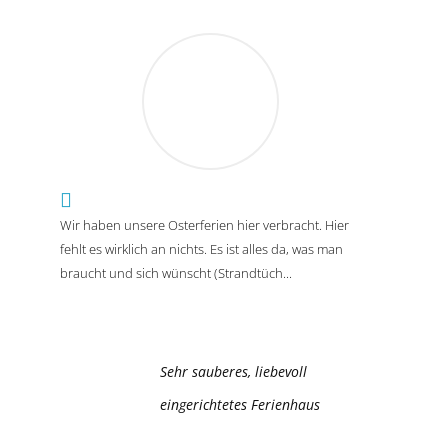
s
Wir haben unsere Osterferien hier verbracht. Hier
House
fehlt es wirklich an nichts. Es ist alles da, was man
regre
braucht und sich wünscht (Strandtüch...
clean 
Sehr sauberes, liebevoll
eingerichtetes Ferienhaus