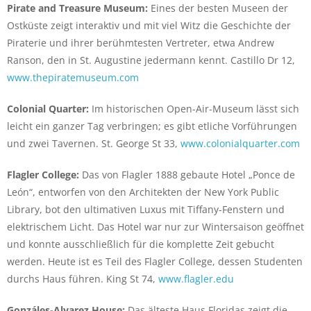
Pirate and Treasure Museum:
Eines der besten Museen der
Ostküste zeigt interaktiv und mit viel Witz die Geschichte der
Piraterie und ihrer berühmtesten Vertreter, etwa Andrew
Ranson, den in St. Augustine jedermann kennt. Castillo Dr 12,
www.thepiratemuseum.com
Colonial Quarter:
Im historischen Open-Air-Museum lässt sich
leicht ein ganzer Tag verbringen; es gibt etliche Vorführungen
und zwei Tavernen. St. George St 33,
www.colonialquarter.com
Flagler College:
Das von Flagler 1888 gebaute Hotel „Ponce de
León“, entworfen von den Architekten der New York Public
Library, bot den ultimativen Luxus mit Tiffany-Fenstern und
elektrischem Licht. Das Hotel war nur zur Wintersaison geöffnet
und konnte ausschließlich für die komplette Zeit gebucht
werden. Heute ist es Teil des Flagler College, dessen Studenten
durchs Haus führen. King St 74,
www.flagler.edu
Gonzáles-Alvarez House:
Das älteste Haus Floridas zeigt die