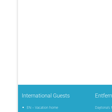
International Guests
Entfer
EN – Vacation home
Daytona’s