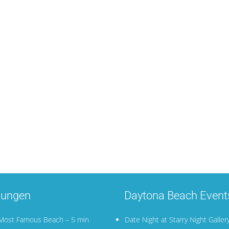
nungen
Daytona Beach Event
 Most Famous Beach – 5 min
Date Night at Starry Night Galler