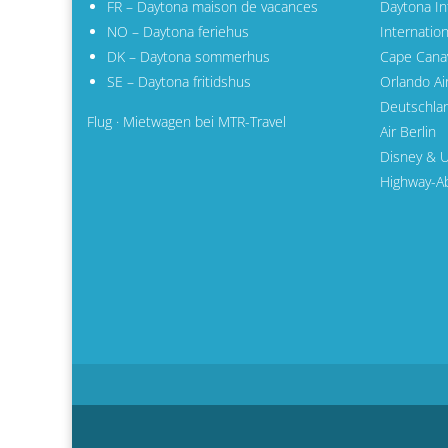
FR – Daytona maison de vacances
Daytona Int
NO – Daytona feriehus
Internatio
DK – Daytona sommerhus
Cape Cana
SE – Daytona fritidshus
Orlando Ai
Deutschla
Flug · Mietwagen bei MTR-Travel
Air Berlin
Disney & U
Highway-Ab