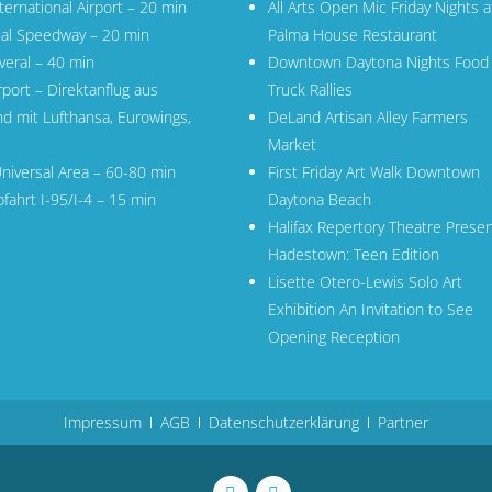
ernational Airport
– 20 min
All Arts Open Mic Friday Nights a
nal Speedway – 20 min
Palma House Restaurant
veral
– 40 min
Downtown Daytona Nights Food
rport
– Direktanflug aus
Truck Rallies
nd mit
Lufthansa
,
Eurowings
,
DeLand Artisan Alley Farmers
Market
niversal Area – 60-80 min
First Friday Art Walk Downtown
fahrt I-95/I-4 – 15 min
Daytona Beach
Halifax Repertory Theatre Prese
Hadestown: Teen Edition
Lisette Otero-Lewis Solo Art
Exhibition An Invitation to See
Opening Reception
Impressum
AGB
Datenschutzerklärung
Partner