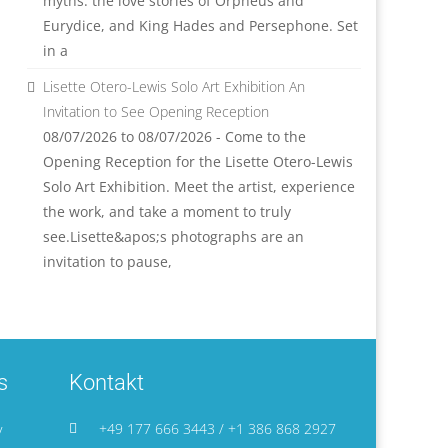
myths: the love stories of Orpheus and
Eurydice, and King Hades and Persephone. Set
in a
Lisette Otero-Lewis Solo Art Exhibition An
Invitation to See Opening Reception
08/07/2026 to 08/07/2026 - Come to the
Opening Reception for the Lisette Otero-Lewis
Solo Art Exhibition. Meet the artist, experience
the work, and take a moment to truly
see.Lisette&apos;s photographs are an
invitation to pause,
s
Kontakt
+49 177 666 3443 / +1 386 868 2927
y