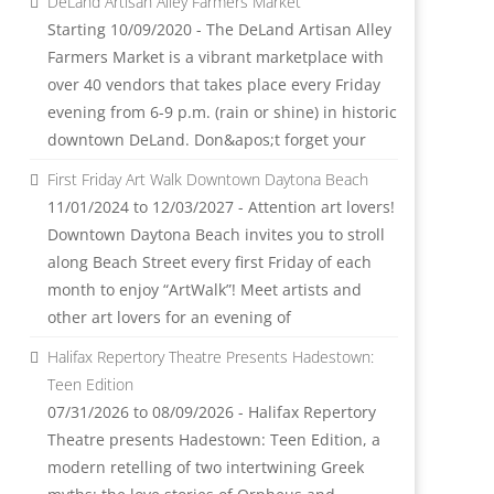
DeLand Artisan Alley Farmers Market
Starting 10/09/2020 - The DeLand Artisan Alley
Farmers Market is a vibrant marketplace with
over 40 vendors that takes place every Friday
evening from 6-9 p.m. (rain or shine) in historic
downtown DeLand. Don&apos;t forget your
First Friday Art Walk Downtown Daytona Beach
11/01/2024 to 12/03/2027 - Attention art lovers!
Downtown Daytona Beach invites you to stroll
along Beach Street every first Friday of each
month to enjoy “ArtWalk”! Meet artists and
other art lovers for an evening of
Halifax Repertory Theatre Presents Hadestown:
Teen Edition
07/31/2026 to 08/09/2026 - Halifax Repertory
Theatre presents Hadestown: Teen Edition, a
modern retelling of two intertwining Greek