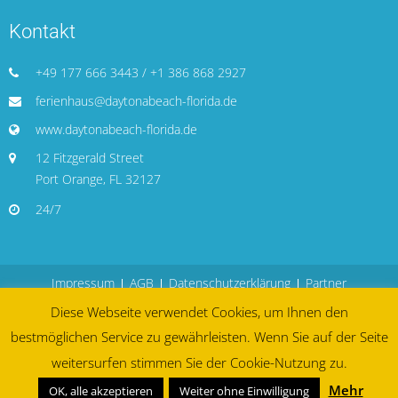
Kontakt
+49 177 666 3443 / +1 386 868 2927
ferienhaus@daytonabeach-florida.de
www.daytonabeach-florida.de
12 Fitzgerald Street
Port Orange, FL 32127
24/7
Impressum
AGB
Datenschutzerklärung
Partner
Diese Webseite verwendet Cookies, um Ihnen den
bestmöglichen Service zu gewährleisten. Wenn Sie auf der Seite
weitersurfen stimmen Sie der Cookie-Nutzung zu.
Mehr
OK, alle akzeptieren
Weiter ohne Einwilligung
| All rights reserved
Ferienhaus Move Inn - Daytona Beach,