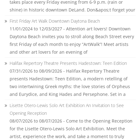
takes place every Friday evening from 6-9 p.m. (rain or
shine) in historic downtown DeLand. Don&apos;t forget your
First Friday Art Walk Downtown Daytona Beach
11/01/2024 to 12/03/2027 - Attention art lovers! Downtown
Daytona Beach invites you to stroll along Beach Street every
first Friday of each month to enjoy “ArtWalk”! Meet artists
and other art lovers for an evening of
Halifax Repertory Theatre Presents Hadestown: Teen Edition
07/31/2026 to 08/09/2026 - Halifax Repertory Theatre
presents Hadestown: Teen Edition, a modern retelling of
two intertwining Greek myths: the love stories of Orpheus
and Eurydice, and King Hades and Persephone. Set in a
Lisette Otero-Lewis Solo Art Exhibition An Invitation to See
Opening Reception
08/07/2026 to 08/07/2026 - Come to the Opening Reception
for the Lisette Otero-Lewis Solo Art Exhibition. Meet the
artist, experience the work, and take a moment to truly