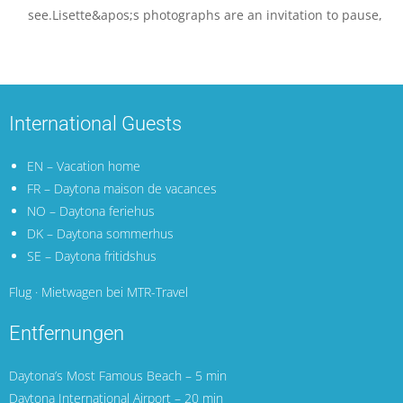
see.Lisette&apos;s photographs are an invitation to pause,
International Guests
EN – Vacation home
FR – Daytona maison de vacances
NO – Daytona feriehus
DK – Daytona sommerhus
SE – Daytona fritidshus
Flug · Mietwagen bei MTR-Travel
Entfernungen
Daytona’s Most Famous Beach – 5 min
Daytona International Airport
– 20 min