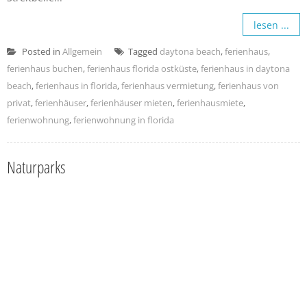
lesen ...
Posted in
Allgemein
Tagged
daytona beach
,
ferienhaus
,
ferienhaus buchen
,
ferienhaus florida ostküste
,
ferienhaus in daytona
beach
,
ferienhaus in florida
,
ferienhaus vermietung
,
ferienhaus von
privat
,
ferienhäuser
,
ferienhäuser mieten
,
ferienhausmiete
,
ferienwohnung
,
ferienwohnung in florida
Naturparks