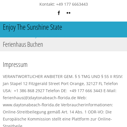
Kontakt: +49 177 6663443
Enjoy The Sunshine State
Ferienhaus in Daytona Beach mit Pool
Ferienhaus Buchen
Impressum
VERANTWORTLICHER ANBIETER GEM. § 5 TMG UND § 55 II RStV:
Jan Stapel 12 Fitzgerald Street Port Orange, 32127 FL Telefon
USA: +1 386 868 2927 Telefon DE: +49 177 666 3443 E-Mail:
ferienhaus(@)daytonabeach-florida.de Web:
www.daytonabeach-florida.de Verbraucherinformationen:
Online-Streitbeilegung gemäß Art. 14 Abs. 1 ODR-VO: Die
Europäische Kommission stellt eine Plattform zur Online-
Streitbeile...