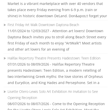
Market is a vibrant marketplace with over 40 vendors that
takes place every Friday evening from 6-9 p.m. (rain or
shine) in historic downtown DeLand. Don&apos;t forget your
First Friday Art Walk Downtown Daytona Beach
11/01/2024 to 12/03/2027 - Attention art lovers! Downtown
Daytona Beach invites you to stroll along Beach Street every
first Friday of each month to enjoy “ArtWalk”! Meet artists
and other art lovers for an evening of
Halifax Repertory Theatre Presents Hadestown: Teen Edition
07/31/2026 to 08/09/2026 - Halifax Repertory Theatre
presents Hadestown: Teen Edition, a modern retelling of
two intertwining Greek myths: the love stories of Orpheus
and Eurydice, and King Hades and Persephone. Set in a
Lisette Otero-Lewis Solo Art Exhibition An Invitation to See
Opening Reception
08/07/2026 to 08/07/2026 - Come to the Opening Reception
for the Lisette Otero-Lewis Solo Art Exhibition. Meet the