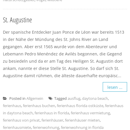
St. Augustine
Der spanische Entdecker Juan Ponce de Léon war bereits 1513
in der Nähe der Mündung des St. Johns River an Land
gegangen. Aber erst 1565 wurde von dem Abenteurer und
Lebemann Pedro Menéndez de Avilés begonnen, die Gegend
zu besiedeln und da er am Tag des Heiligen St. Augustin dort
ankam, nannte er diese Stelle St. Augustine. So darf sich St.
Augustine damit rühmen, die älteste dauerhafte europäisc...
lesen ...
Posted in
Allgemein
Tagged
ausflug
,
daytona beach
,
ferienhaus
,
ferienhaus buchen
,
ferienhaus florida ostküste
,
ferienhaus
in daytona beach
,
ferienhaus in florida
,
ferienhaus vermietung
,
ferienhaus von privat
,
ferienhäuser
,
ferienhäuser mieten
,
ferienhausmiete
,
ferienwohnung
,
ferienwohnung in florida