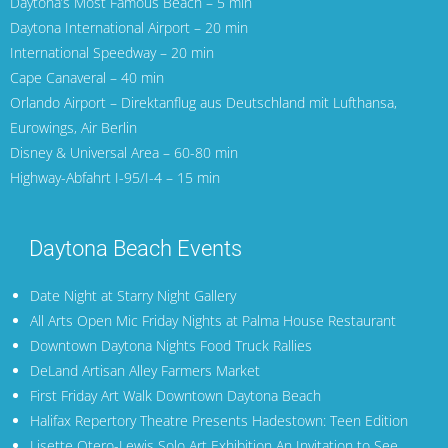
Daytona’s Most Famous Beach – 5 min
Daytona International Airport
– 20 min
International Speedway – 20 min
Cape Canaveral
– 40 min
Orlando Airport
– Direktanflug aus Deutschland mit
Lufthansa
,
Eurowings
,
Air Berlin
Disney & Universal Area – 60-80 min
Highway-Abfahrt I-95/I-4 – 15 min
Daytona Beach Events
Date Night at Starry Night Gallery
All Arts Open Mic Friday Nights at Palma House Restaurant
Downtown Daytona Nights Food Truck Rallies
DeLand Artisan Alley Farmers Market
First Friday Art Walk Downtown Daytona Beach
Halifax Repertory Theatre Presents Hadestown: Teen Edition
Lisette Otero-Lewis Solo Art Exhibition An Invitation to See