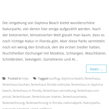
Die Umgebung von Daytona Beach bietet wunderschöne
Naturparks, von denen hier einige aufgezählt werden. Nach
der betonierten, klimatisierten Welt glaubt man kaum, dass es
noch richtige Natur in Florida gibt. Aber diese Parks vermitteln
noch ein wenig den Eindruck, den die ersten Siedler hatten,
feuchtheißen Dschungel mit Moskitos, Schlangen, Waschbären,
Schildkröten, Seevögeln, Gürteltieren und Al...
lesen ...
Posted in
trips
Tagged
ausflug
,
daytona beach
,
ferienhaus
,
ferienhaus buchen
,
ferienhaus florida ostküste
,
ferienhaus in daytona
beach
,
ferienhaus in florida
,
ferienhaus vermietung
,
ferienhaus von
privat
,
ferienhäuser
,
ferienhäuser mieten
,
ferienhausmiete
,
ferienwohnung
,
ferienwohnung in florida
,
nationalpark
,
Naturparks
,
naturschutzgebiet
,
vögel
,
wildtiere