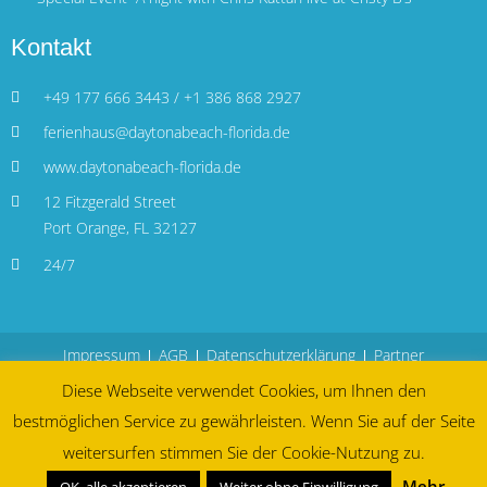
Kontakt
+49 177 666 3443 / +1 386 868 2927
ferienhaus@daytonabeach-florida.de
www.daytonabeach-florida.de
12 Fitzgerald Street
Port Orange, FL 32127
24/7
Impressum
AGB
Datenschutzerklärung
Partner
Diese Webseite verwendet Cookies, um Ihnen den
bestmöglichen Service zu gewährleisten. Wenn Sie auf der Seite
weitersurfen stimmen Sie der Cookie-Nutzung zu.
Mehr
OK, alle akzeptieren
Weiter ohne Einwilligung