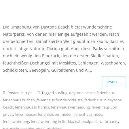
Die Umgebung von Daytona Beach bietet wunderschöne
Naturparks, von denen hier einige aufgezählt werden. Nach
der betonierten, klimatisierten Welt glaubt man kaum, dass es
noch richtige Natur in Florida gibt. Aber diese Parks vermitteln
noch ein wenig den Eindruck, den die ersten Siedler hatten,
feuchtheißen Dschungel mit Moskitos, Schlangen, Waschbären,
Schildkröten, Seevögeln, Gürteltieren und Al...
lesen ...
Posted in
trips
Tagged
ausflug
,
daytona beach
,
ferienhaus
,
ferienhaus buchen
,
ferienhaus florida ostküste
,
ferienhaus in daytona
beach
,
ferienhaus in florida
,
ferienhaus vermietung
,
ferienhaus von
privat
,
ferienhäuser
,
ferienhäuser mieten
,
ferienhausmiete
,
ferienwohnung
,
ferienwohnung in florida
,
nationalpark
,
Naturparks
,
naturschutzgebiet
,
vögel
,
wildtiere