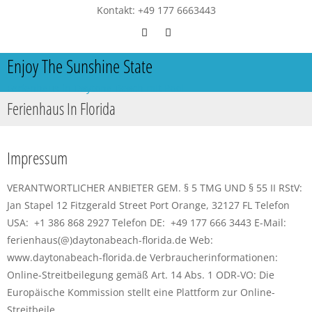
Kontakt: +49 177 6663443
Enjoy The Sunshine State
Ferienhaus in Daytona Beach mit Pool
Ferienhaus In Florida
Impressum
VERANTWORTLICHER ANBIETER GEM. § 5 TMG UND § 55 II RStV:
Jan Stapel 12 Fitzgerald Street Port Orange, 32127 FL Telefon
USA: +1 386 868 2927 Telefon DE: +49 177 666 3443 E-Mail:
ferienhaus(@)daytonabeach-florida.de Web:
www.daytonabeach-florida.de Verbraucherinformationen:
Online-Streitbeilegung gemäß Art. 14 Abs. 1 ODR-VO: Die
Europäische Kommission stellt eine Plattform zur Online-
Streitbeile...