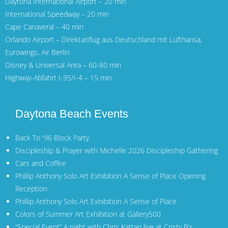
Daytona International Airport
– 20 min
International Speedway – 20 min
Cape Canaveral
– 40 min
Orlando Airport
– Direktanflug aus Deutschland mit
Lufthansa
,
Eurowings
,
Air Berlin
Disney & Universal Area – 60-80 min
Highway-Abfahrt I-95/I-4 – 15 min
Daytona Beach Events
Back To '96 Block Party
Discipleship & Prayer with Michelle 2026 Discipleship Gathering
Cars and Coffee
Phillip Anthony Solo Art Exhibition A Sense of Place Opening
Reception
Phillip Anthony Solo Art Exhibition A Sense of Place
Colors of Summer Art Exhibition at Gallery500
“Special Event” A night with Chris Kattan live at Cristy B’s