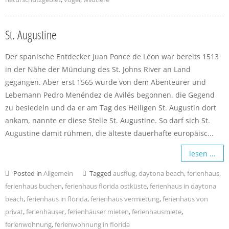
St. Augustine
Der spanische Entdecker Juan Ponce de Léon war bereits 1513
in der Nähe der Mündung des St. Johns River an Land
gegangen. Aber erst 1565 wurde von dem Abenteurer und
Lebemann Pedro Menéndez de Avilés begonnen, die Gegend
zu besiedeln und da er am Tag des Heiligen St. Augustin dort
ankam, nannte er diese Stelle St. Augustine. So darf sich St.
Augustine damit rühmen, die älteste dauerhafte europäisc...
lesen ...
Posted in
Allgemein
Tagged
ausflug
,
daytona beach
,
ferienhaus
,
ferienhaus buchen
,
ferienhaus florida ostküste
,
ferienhaus in daytona
beach
,
ferienhaus in florida
,
ferienhaus vermietung
,
ferienhaus von
privat
,
ferienhäuser
,
ferienhäuser mieten
,
ferienhausmiete
,
ferienwohnung
,
ferienwohnung in florida