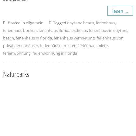
lesen ...
Posted in
Allgemein
Tagged
daytona beach
,
ferienhaus
,
ferienhaus buchen
,
ferienhaus florida ostküste
,
ferienhaus in daytona
beach
,
ferienhaus in florida
,
ferienhaus vermietung
,
ferienhaus von
privat
,
ferienhäuser
,
ferienhäuser mieten
,
ferienhausmiete
,
ferienwohnung
,
ferienwohnung in florida
Naturparks