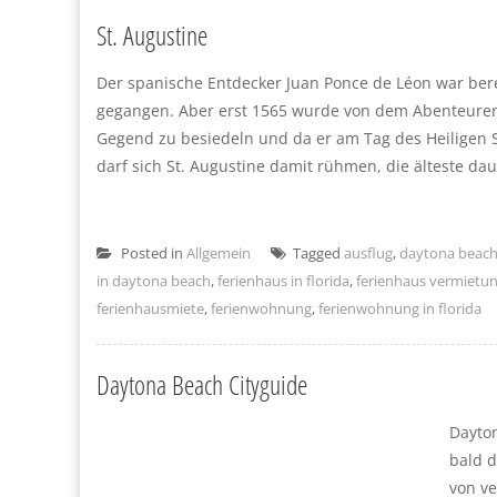
St. Augustine
Der spanische Entdecker Juan Ponce de Léon war bere
gegangen. Aber erst 1565 wurde von dem Abenteure
Gegend zu besiedeln und da er am Tag des Heiligen St
darf sich St. Augustine damit rühmen, die älteste dau
Posted in
Allgemein
Tagged
ausflug
,
daytona beac
in daytona beach
,
ferienhaus in florida
,
ferienhaus vermietu
ferienhausmiete
,
ferienwohnung
,
ferienwohnung in florida
Daytona Beach Cityguide
Dayto
bald d
von v