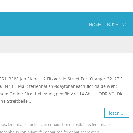
HOME
BUCHUNG
 RStV: Jan Stapel 12 Fitzgerald Street Port Orange, 32127 FL
6 3443 E-Mail: ferienhaus(@)daytonabeach-florida.de Web:
en: Online-Streitbeilegung gemäß Art. 14 Abs. 1 ODR-VO: Die
e-Streitbeile...
lesen ...
haus
,
ferienhaus buchen
,
ferienhaus florida ostküste
,
ferienhaus in
ferienhaus von privat
,
ferienhäuser
,
ferienhäuser mieten
,