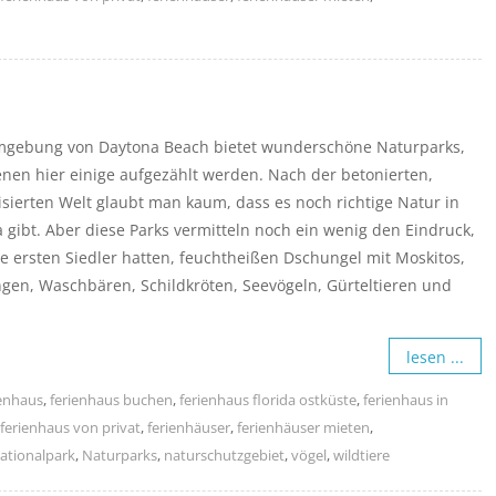
mgebung von Daytona Beach bietet wunderschöne Naturparks,
nen hier einige aufgezählt werden. Nach der betonierten,
isierten Welt glaubt man kaum, dass es noch richtige Natur in
a gibt. Aber diese Parks vermitteln noch ein wenig den Eindruck,
e ersten Siedler hatten, feuchtheißen Dschungel mit Moskitos,
gen, Waschbären, Schildkröten, Seevögeln, Gürteltieren und
lesen ...
ienhaus
,
ferienhaus buchen
,
ferienhaus florida ostküste
,
ferienhaus in
ferienhaus von privat
,
ferienhäuser
,
ferienhäuser mieten
,
ationalpark
,
Naturparks
,
naturschutzgebiet
,
vögel
,
wildtiere