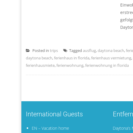
Einwoh
erstre
gefolg
Dayton
Posted in
trips
Tagged
ausflug
,
daytona beach
,
fer
daytona beach
,
ferienhaus in florida
,
ferienhaus vermietung
,
ferienhausmiete
,
ferienwohnung
,
ferienwohnung in florida
International Guests
Entfer
EN – Vacation home
Daytona’s