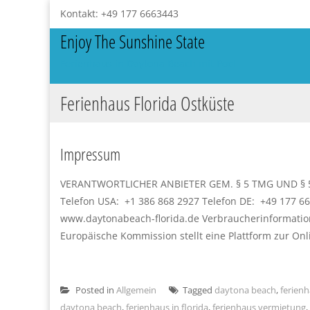
Kontakt: +49 177 6663443
Enjoy The Sunshine State
Ferienhaus in Daytona Beach mit Pool
Ferienhaus Florida Ostküste
Impressum
VERANTWORTLICHER ANBIETER GEM. § 5 TMG UND § 55 II
Telefon USA: +1 386 868 2927 Telefon DE: +49 177 66
www.daytonabeach-florida.de Verbraucherinformation
Europäische Kommission stellt eine Plattform zur Onlin
Posted in
Allgemein
Tagged
daytona beach
,
ferien
daytona beach
,
ferienhaus in florida
,
ferienhaus vermietung
,