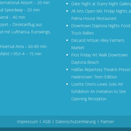
ernational Airport
– 20 min
Date Night at Starry Night Galler
nal Speedway – 20 min
All Arts Open Mic Friday Nights a
veral
– 40 min
Palma House Restaurant
rport
– Direktanflug aus
Downtown Daytona Nights Food
nd mit
Lufthansa
,
Eurowings
,
Truck Rallies
DeLand Artisan Alley Farmers
niversal Area – 60-80 min
Market
fahrt I-95/I-4 – 15 min
First Friday Art Walk Downtown
Daytona Beach
Halifax Repertory Theatre Prese
Hadestown: Teen Edition
Lisette Otero-Lewis Solo Art
Exhibition An Invitation to See
Opening Reception
Impressum
AGB
Datenschutzerklärung
Partner