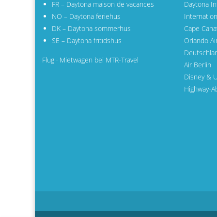
FR – Daytona maison de vacances
Daytona Int
NO – Daytona feriehus
Internatio
DK – Daytona sommerhus
Cape Cana
SE – Daytona fritidshus
Orlando Ai
Deutschla
Flug · Mietwagen bei MTR-Travel
Air Berlin
Disney & U
Highway-Ab