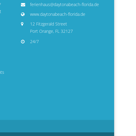
y
ferienhaus@daytonabeach-florida.de
t
www.daytonabeach-florida.de
12 Fitzgerald Street
Port Orange, FL 32127
24/7
nts