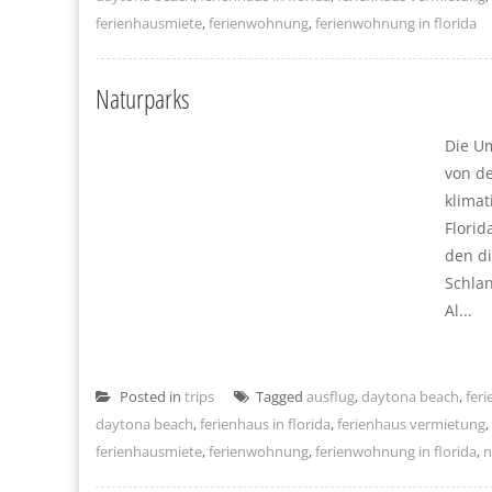
ferienhausmiete
,
ferienwohnung
,
ferienwohnung in florida
Naturparks
Die U
von de
klimat
Florid
den di
Schlan
Al...
Posted in
trips
Tagged
ausflug
,
daytona beach
,
fer
daytona beach
,
ferienhaus in florida
,
ferienhaus vermietung
,
ferienhausmiete
,
ferienwohnung
,
ferienwohnung in florida
,
n