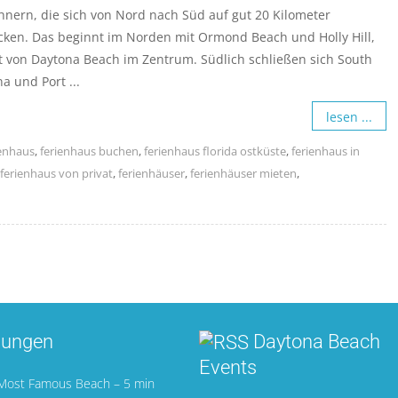
nern, die sich von Nord nach Süd auf gut 20 Kilometer
cken. Das beginnt im Norden mit Ormond Beach und Holly Hill,
t von Daytona Beach im Zentrum. Südlich schließen sich South
a und Port ...
lesen ...
ienhaus
,
ferienhaus buchen
,
ferienhaus florida ostküste
,
ferienhaus in
ferienhaus von privat
,
ferienhäuser
,
ferienhäuser mieten
,
nungen
Daytona Beach
Events
 Most Famous Beach – 5 min