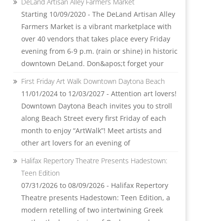
DeLand Artisan Alley Farmers Market
Starting 10/09/2020 - The DeLand Artisan Alley
Farmers Market is a vibrant marketplace with
over 40 vendors that takes place every Friday
evening from 6-9 p.m. (rain or shine) in historic
downtown DeLand. Don&apos;t forget your
First Friday Art Walk Downtown Daytona Beach
11/01/2024 to 12/03/2027 - Attention art lovers!
Downtown Daytona Beach invites you to stroll
along Beach Street every first Friday of each
month to enjoy “ArtWalk”! Meet artists and
other art lovers for an evening of
Halifax Repertory Theatre Presents Hadestown:
Teen Edition
07/31/2026 to 08/09/2026 - Halifax Repertory
Theatre presents Hadestown: Teen Edition, a
modern retelling of two intertwining Greek