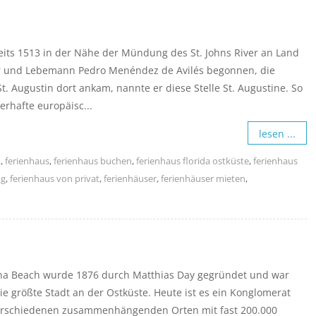
its 1513 in der Nähe der Mündung des St. Johns River an Land
r und Lebemann Pedro Menéndez de Avilés begonnen, die
. Augustin dort ankam, nannte er diese Stelle St. Augustine. So
erhafte europäisc...
lesen ...
h
,
ferienhaus
,
ferienhaus buchen
,
ferienhaus florida ostküste
,
ferienhaus
ng
,
ferienhaus von privat
,
ferienhäuser
,
ferienhäuser mieten
,
na Beach wurde 1876 durch Matthias Day gegründet und war
ie größte Stadt an der Ostküste. Heute ist es ein Konglomerat
erschiedenen zusammenhängenden Orten mit fast 200.000