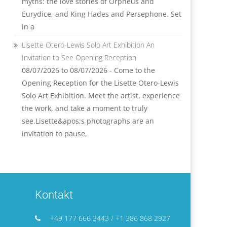
myths: the love stories of Orpheus and
Eurydice, and King Hades and Persephone. Set
in a
Lisette Otero-Lewis Solo Art Exhibition An
Invitation to See Opening Reception
08/07/2026 to 08/07/2026 - Come to the
Opening Reception for the Lisette Otero-Lewis
Solo Art Exhibition. Meet the artist, experience
the work, and take a moment to truly
see.Lisette&apos;s photographs are an
invitation to pause,
Kontakt
+49 177 666 3443 / +1 386 868 2927