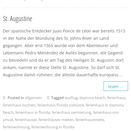
St. Augustine
Der spanische Entdecker Juan Ponce de Léon war bereits 1513
in der Nähe der Mündung des St. Johns River an Land
gegangen. Aber erst 1565 wurde von dem Abenteurer und
Lebemann Pedro Menéndez de Avilés begonnen, die Gegend
zu besiedeln und da er am Tag des Heiligen St. Augustin dort
ankam, nannte er diese Stelle St. Augustine. So darf sich St.
Augustine damit rühmen, die älteste dauerhafte europäisc...
lesen ...
Posted in
Allgemein
Tagged
ausflug
,
daytona beach
,
ferienhaus
,
ferienhaus buchen
,
ferienhaus florida ostküste
,
ferienhaus in daytona
beach
,
ferienhaus in florida
,
ferienhaus vermietung
,
ferienhaus von
privat
,
ferienhäuser
,
ferienhäuser mieten
,
ferienhausmiete
,
ferienwohnung
,
ferienwohnung in florida