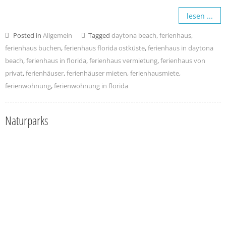
lesen ...
Posted in
Allgemein
Tagged
daytona beach
,
ferienhaus
,
ferienhaus buchen
,
ferienhaus florida ostküste
,
ferienhaus in daytona
beach
,
ferienhaus in florida
,
ferienhaus vermietung
,
ferienhaus von
privat
,
ferienhäuser
,
ferienhäuser mieten
,
ferienhausmiete
,
ferienwohnung
,
ferienwohnung in florida
Naturparks