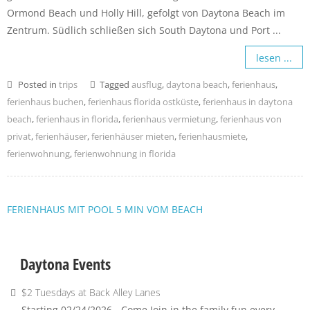
Ormond Beach und Holly Hill, gefolgt von Daytona Beach im
Zentrum. Südlich schließen sich South Daytona und Port ...
lesen ...
Posted in
trips
Tagged
ausflug
,
daytona beach
,
ferienhaus
,
ferienhaus buchen
,
ferienhaus florida ostküste
,
ferienhaus in daytona
beach
,
ferienhaus in florida
,
ferienhaus vermietung
,
ferienhaus von
privat
,
ferienhäuser
,
ferienhäuser mieten
,
ferienhausmiete
,
ferienwohnung
,
ferienwohnung in florida
FERIENHAUS MIT POOL 5 MIN VOM BEACH
Daytona Events
$2 Tuesdays at Back Alley Lanes
Starting 02/24/2026 - Come Join in the family fun every