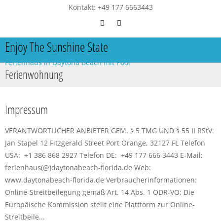
Kontakt: +49 177 6663443
Enjoy The Sunshine State
Ferienhaus in Daytona Beach mit Pool
Ferienwohnung
Impressum
VERANTWORTLICHER ANBIETER GEM. § 5 TMG UND § 55 II RStV:
Jan Stapel 12 Fitzgerald Street Port Orange, 32127 FL Telefon
USA: +1 386 868 2927 Telefon DE: +49 177 666 3443 E-Mail:
ferienhaus(@)daytonabeach-florida.de Web:
www.daytonabeach-florida.de Verbraucherinformationen:
Online-Streitbeilegung gemäß Art. 14 Abs. 1 ODR-VO: Die
Europäische Kommission stellt eine Plattform zur Online-
Streitbeile...