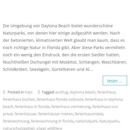
Die Umgebung von Daytona Beach bietet wunderschöne
Naturparks, von denen hier einige aufgezählt werden. Nach
der betonierten, klimatisierten Welt glaubt man kaum, dass es
noch richtige Natur in Florida gibt. Aber diese Parks vermitteln
noch ein wenig den Eindruck, den die ersten Siedler hatten,
feuchtheißen Dschungel mit Moskitos, Schlangen, Waschbären,
Schildkröten, Seevögeln, Gürteltieren und Al...
lesen ...
Posted in
trips
Tagged
ausflug
,
daytona beach
,
ferienhaus
,
ferienhaus buchen
,
ferienhaus florida ostküste
,
ferienhaus in daytona
beach
,
ferienhaus in florida
,
ferienhaus vermietung
,
ferienhaus von
privat
,
ferienhäuser
,
ferienhäuser mieten
,
ferienhausmiete
,
ferienwohnung
,
ferienwohnung in florida
,
nationalpark
,
Naturparks
,
naturschutzgebiet
,
vögel
,
wildtiere